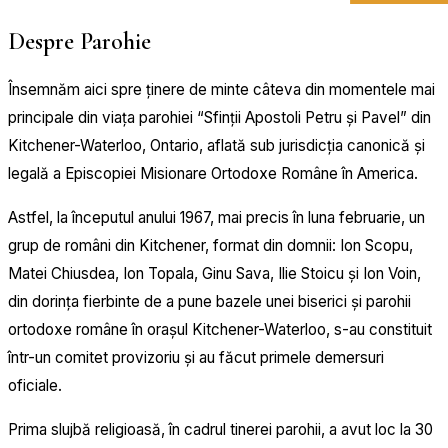
Despre Parohie
Însemnăm aici spre ținere de minte câteva din momentele mai
principale din viața parohiei “Sfinții Apostoli Petru și Pavel” din
Kitchener-Waterloo, Ontario, aflată sub jurisdicția canonică și
legală a Episcopiei Misionare Ortodoxe Române în America.
Astfel, la începutul anului 1967, mai precis în luna februarie, un
grup de români din Kitchener, format din domnii: Ion Scopu,
Matei Chiusdea, Ion Topala, Ginu Sava, Ilie Stoicu și Ion Voin,
din dorința fierbinte de a pune bazele unei biserici și parohii
ortodoxe române în orașul Kitchener-Waterloo, s-au constituit
într-un comitet provizoriu și au făcut primele demersuri
oficiale.
Prima slujbă religioasă, în cadrul tinerei parohii, a avut loc la 30