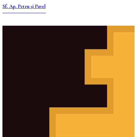
Sf. Ap. Petru și Pavel
KITCHENER-WATERLOO
☰
EN
Staff Login