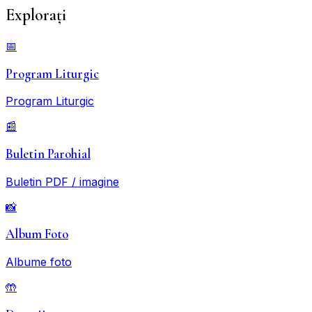
Explorați
Bun Venit
📅
Biserica Ortodoxă Română
Program Liturgic
Sfinții Apostoli Petru și Pavel
Program Liturgic
Saints Peter and Paul Romanian Orthodox Church
📰
Kitchener-Waterloo, Ontario, Canada
Buletin Parohial
Program Liturgic
Contact
Buletin PDF / imagine
📸
Album Foto
Albume foto
🤲