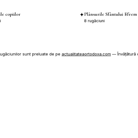
le copiilor
Plânsurile Sfântului Efrem 
✦
i
8
rugăciuni
rugăciunilor sunt preluate de pe
actualitateaortodoxa.com
—
Învățătură
CONTACT
📍 184 Madison Avenue South
Kitchener, ON N2G 3M8
📞 (519) 551-8107
✉️ dagiulea@yahoo.com