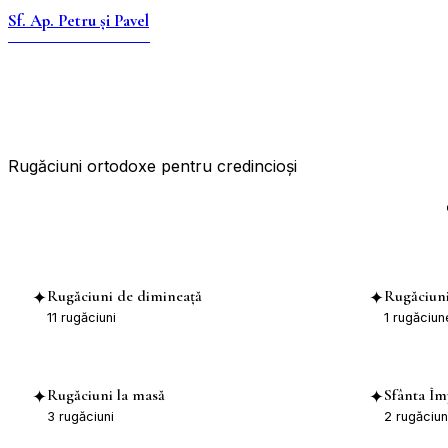
Sf. Ap. Petru și Pavel
KITCHENER-WATERLOO
Program Liturgic
Buletin Parohial
Album
Rugăciuni
Donații
Rugăciuni Ortodoxe
Rugăciuni ortodoxe pentru credincioși
Rugăciuni de dimineață
Rugăciuni
✦
✦
11
rugăciuni
1
rugăciun
Rugăciuni la masă
Sfânta Îm
✦
✦
3
rugăciuni
2
rugăciun