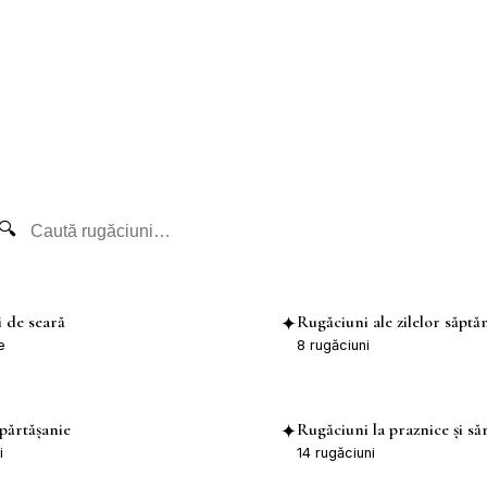
EN
Staff Login
Contact
🔍
 de seară
Rugăciuni ale zilelor săptă
✦
e
8
rugăciuni
părtășanie
Rugăciuni la praznice și să
✦
i
14
rugăciuni