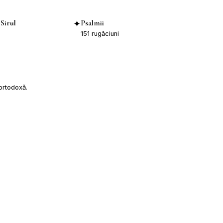
Sirul
Psalmii
✦
151
rugăciuni
 ortodoxă.
LEGĂTURI
Program Liturgic
Buletin Parohial
Donații
Patriarhia Română
Episcopia Ortodoxă a Canadei