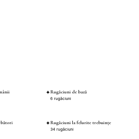
mânii
Rugăciuni de bază
✦
6
rugăciuni
rbători
Rugăciuni la felurite trebuințe
✦
34
rugăciuni