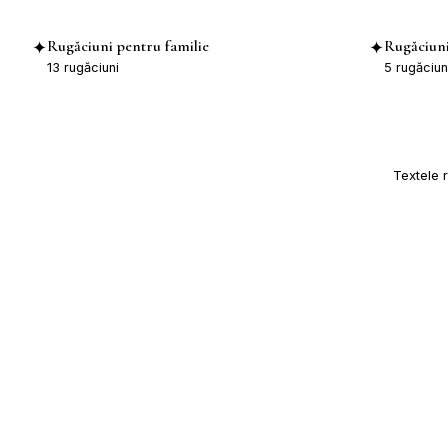
Rugăciuni pentru familie
Rugăciuni
✦
✦
13
rugăciuni
5
rugăciun
Textele 
Biserica Ortodoxă Română
Sf. Ap. Petru și Pavel
Saints Peter and Paul
Romanian Orthodox Church
Kitchener-Waterloo, Ontario, Canada